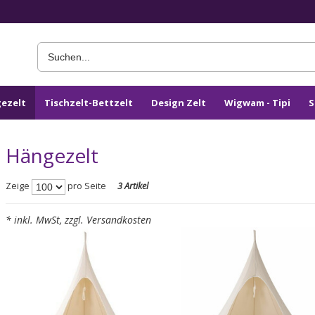
ezelt
Tischzelt-Bettzelt
Design Zelt
Wigwam - Tipi
S
Hängezelt
Zeige
pro Seite
3 Artikel
* inkl. MwSt, zzgl. Versandkosten