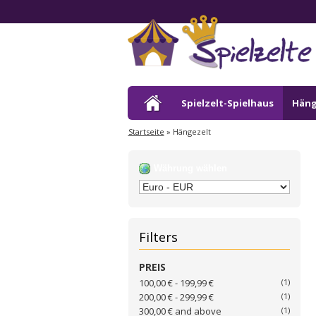
Spielzelt-Spielhaus
Häng
Startseite
»
Hängezelt
Währung wählen
Filters
PREIS
100,00 €
-
199,99 €
(1)
200,00 €
-
299,99 €
(1)
300,00 €
and above
(1)